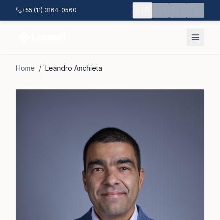
Pular para o conteúdo principal
🇧🇷
🇺🇸
🇪🇸
🇨🇳
+55 (11) 3164-0560
Home
/
Leandro Anchieta