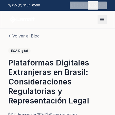
Saltar al contenido principal
🇪🇸
🇧🇷
🇺🇸
🇨🇳
+55 (11) 3164-0560
Volver al Blog
ECA Digital
Plataformas Digitales
Extranjeras en Brasil:
Consideraciones
Regulatorias y
Representación Legal
12 de junio de 2026
11
min de lectura