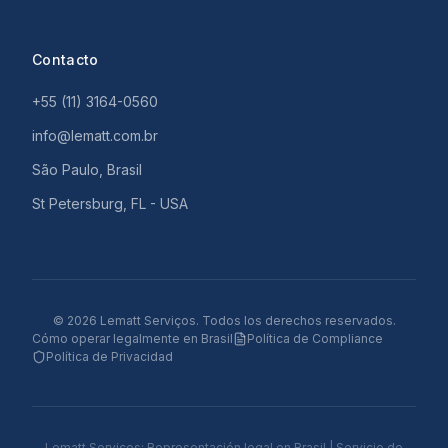
Contacto
+55 (11) 3164-0560
info@lematt.com.br
São Paulo, Brasil
St Petersburg, FL - USA
©
2026
Lematt Serviços.
Todos los derechos reservados.
Cómo operar legalmente en Brasil
Política de Compliance
Política de Privacidad
Lematt Serviços: Representación legal en Brasil | Servicio de