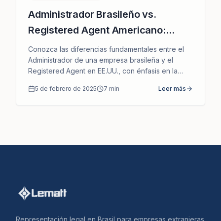
Administrador Brasileño vs.
Registered Agent Americano:
Entienda las Diferencias de
Conozca las diferencias fundamentales entre el
Responsabilidad
Administrador de una empresa brasileña y el
Registered Agent en EE.UU., con énfasis en la
responsabilidad legal, civil y operativa.
5 de febrero de 2025
7
min
Leer más
Representación legal en Brasil para empresas extranjeras