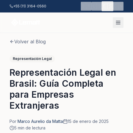
Saltar al contenido principal
🇪🇸
🇧🇷
🇺🇸
🇨🇳
+55 (11) 3164-0560
Volver al Blog
Representación Legal
Representación Legal en
Brasil: Guía Completa
para Empresas
Extranjeras
Por
Marco Aurelio da Matta
15 de enero de 2025
5
min de lectura