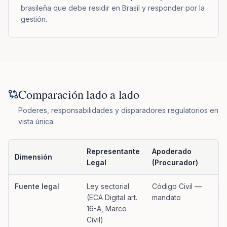
brasileña que debe residir en Brasil y responder por la
gestión.
Comparación lado a lado
Poderes, responsabilidades y disparadores regulatorios en
vista única.
Representante
Apoderado
Di
Dimensión
Legal
(Procurador)
(r
Comparación lado a lado
—
Poderes, responsabilidades y dispara
Fuente legal
Ley sectorial
Código Civil —
Có
(ECA Digital art.
mandato
es
16-A, Marco
Civil)