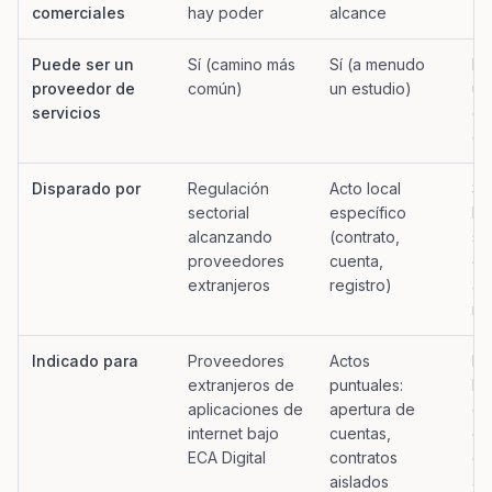
comerciales
hay poder
alcance
Puede ser un
Sí (camino más
Sí (a menudo
Ra
proveedor de
común)
un estudio)
us
servicios
co
ej
Disparado por
Regulación
Acto local
So
sectorial
específico
br
alcanzando
(contrato,
so
proveedores
cuenta,
ex
extranjeros
registro)
ad
no
Indicado para
Proveedores
Actos
Ltd
extranjeros de
puntuales:
br
aplicaciones de
apertura de
co
internet bajo
cuentas,
ex
ECA Digital
contratos
op
aislados
ac