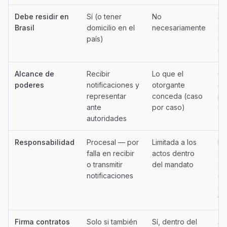
Debe residir en
Sí (o tener
No
Sí
Brasil
domicilio en el
necesariamente
en
país)
co
ex
Alcance de
Recibir
Lo que el
Ge
poderes
notificaciones y
otorgante
es
representar
conceda (caso
pl
ante
por caso)
so
autoridades
Responsabilidad
Procesal — por
Limitada a los
Pe
falla en recibir
actos dentro
di
o transmitir
del mandato
ac
notificaciones
ge
ob
fi
Firma contratos
Solo si también
Sí, dentro del
Sí