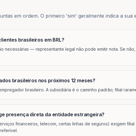
untas em ordem. O primeiro 'sim' geralmente indica a sua e
clientes brasileiros em BRL?
l são necessárias — representante legal não pode emitir nota. Se não
ados brasileiros nos próximos 12 meses?
mpregador brasileiro. A subsidiária é o caminho padrão; filial raram
ige presença direta da entidade estrangeira?
rviços financeiros, telecom, certas linhas de seguros) exigem filial
referível.