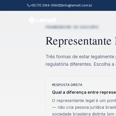
Pular para o conteúdo principal
+55 (11) 3164-0560
info@lematt.com.br
FRAMEWORK DE DECISÃO
Representante L
Três formas de estar legalmente
regulatória diferentes. Escolha 
RESPOSTA DIRETA
Qual a diferença entre represent
O representante legal é um pont
— não cria pessoa jurídica brasi
sociedade brasileira distinta (e