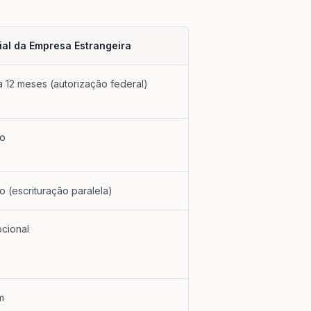
lial da Empresa Estrangeira
a 12 meses (autorização federal)
to
to (escrituração paralela)
cional
m