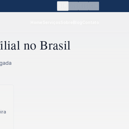
🇧🇷
🇺🇸
🇪🇸
🇨🇳
Home
Serviços
Sobre
Blog
Contato
lial no Brasil
egada
ira