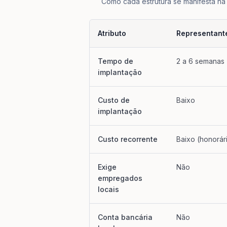
Como cada estrutura se manifesta na 
Atributo
Representant
Comparação lado a lado
—
Como cada es
Tempo de
2 a 6 semanas
implantação
Custo de
Baixo
implantação
Custo recorrente
Baixo (honorár
Exige
Não
empregados
locais
Conta bancária
Não