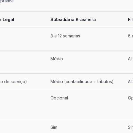
prática.
e Legal
Subsidiária Brasileira
Fi
trutura se manifesta na prática.
8 a 12 semanas
6 
Médio
Al
io de serviço)
Médio (contabilidade + tributos)
Al
Opcional
Op
Sim
Si