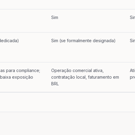
Sim
Si
 dedicada)
Sim (se formalmente designada)
Si
as para compliance;
Operação comercial ativa,
At
 baixa exposição
contratação local, faturamento em
pr
BRL