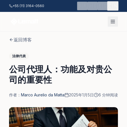
跳至主要内容
🇨🇳
🇧🇷
🇺🇸
🇪🇸
+55 (11) 3164-0560
返回博客
法律代表
公司代理人：功能及对贵公
司的重要性
作者：
Marco Aurelio da Matta
2025年1月5日
6
分钟阅读
法律代表