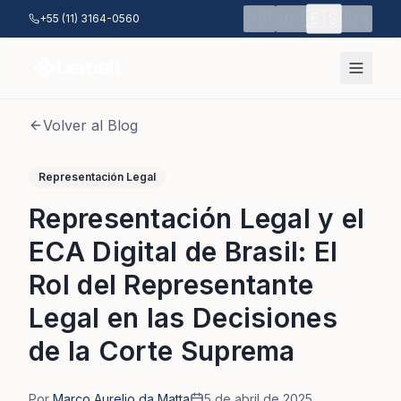
Saltar al contenido principal
🇪🇸
🇧🇷
🇺🇸
🇨🇳
+55 (11) 3164-0560
Volver al Blog
Representación Legal
Representación Legal y el
ECA Digital de Brasil: El
Rol del Representante
Legal en las Decisiones
de la Corte Suprema
Por
Marco Aurelio da Matta
5 de abril de 2025