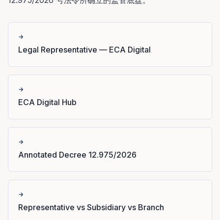
12.975/2026 号法令所确立的监管底盘。
→
Legal Representative — ECA Digital
→
ECA Digital Hub
→
Annotated Decree 12.975/2026
→
Representative vs Subsidiary vs Branch